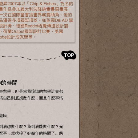
去留學，但是當我憧憬的留學計畫都
清自己到底想做什麼，而且什麼事情
遊民。
到底想做什麼？我到底能做什麼？光
麼事，就徬徨了好幾年的時間了。偶