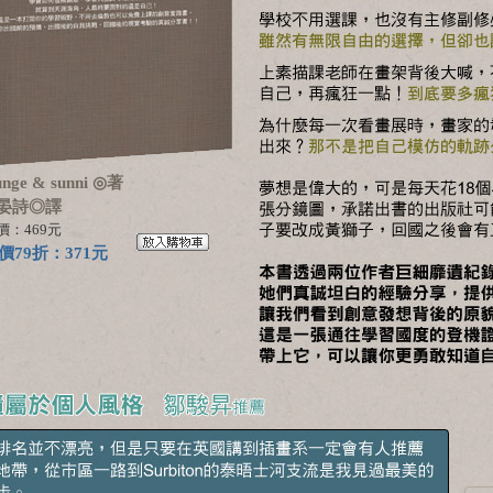
nge & sunni ◎著
晏詩◎譯
價：469元
價79折：371元