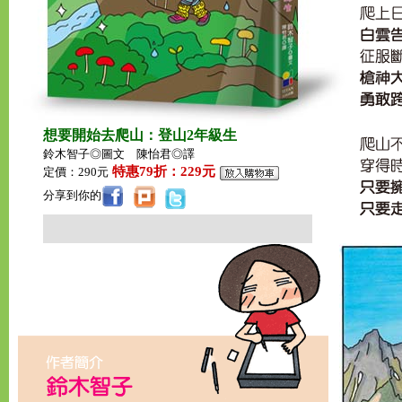
想要開始去爬山：登山2年級生
鈴木智子◎圖文 陳怡君◎譯
特惠79折：229元
定價：290元
分享到你的