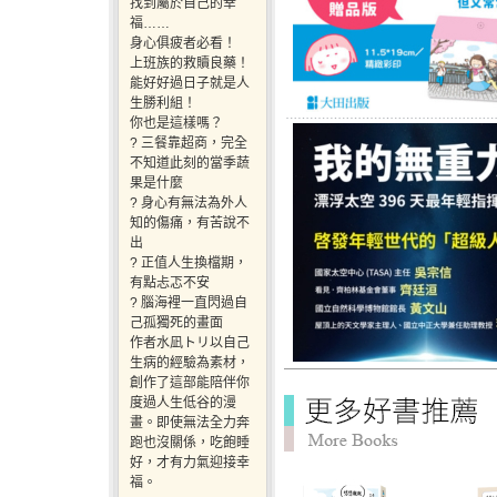
找到屬於自己的幸
福……
身心俱疲者必看！
上班族的救贖良藥！
能好好過日子就是人
生勝利組！
你也是這樣嗎？
? 三餐靠超商，完全
不知道此刻的當季蔬
果是什麼
? 身心有無法為外人
知的傷痛，有苦說不
出
? 正值人生換檔期，
有點忐忑不安
? 腦海裡一直閃過自
己孤獨死的畫面
作者水凪トリ以自己
生病的經驗為素材，
創作了這部能陪伴你
度過人生低谷的漫
畫。即使無法全力奔
跑也沒關係，吃飽睡
好，才有力氣迎接幸
福。