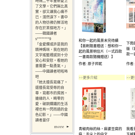
時隔二十年重新愛上
了文學。它們無比真
實，卻又讓我心痛不
已，潸然淚下。書中
的人物彷彿仍鮮活地
存在於某個地方。」
——韓國讀者
s********9
和你一起的風景未完待續
下雨
「金愛爛或許是我的
【首刷隨書贈送：想和你一
版（
精神媽咪，我在她的
起的風景明信片（一式四款
款一
文字搖籃裡感到十分
一書兩款隨機贈送）】
安心和安慰。看她的
作者: 原子邦妮
作者:
書需要一點勇氣。」
——中國讀者吧啦咘
吧
>>更多介紹
>>
「她太擅長寫痛了。
還擅長寫受辱的自
尊，寫都市的貧困。
邊緣的人，畸零的
愛，破銅爛鐵的生活
裡也有一閃而過的金
色幻影。」——中國
讀者曼仔
青椒肉絲的絲，麻婆豆腐的
我看
麻：舌尖上的中文
玉撼