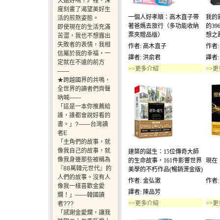
天還好嗎？》裡，深
度刻畫了渴望美好生
一個人好孝順：高木直子帶
我的
活的煎熬姿態。
著爸媽去旅行（多功能收納
的3
即使現在的生活充滿
票夾贈品版）
想之
苦澀，我也不想露出
失敗者的表情，我相
作者: 高木直子
作者
信屬於我的幸福，一
譯者: 洪俞君
譯者:
定就在不遠的前方
>>更多介紹
>>
——
★跨越國界的共鳴，
全世界的讀者們齊聲
吶喊——
「這是一本你推薦給
誰，誰都會說好看的
書。」?——台灣讀
者E
「主角們的故事，就
像我自己的故事，就
建築的誕生：15位傳奇大師
像我身邊那些被稱為
的生命故事，161件影響世界
現在
『88萬韓元世代』的
美學的不朽作品(暢銷燙金版)
人們的故事。沒有人
作者: 金弘澈
作者
像我一樣喜歡金愛
譯者: 陳品芳
爛！」——韓國讀
>>更多介紹
>>
者???
「感謝金愛爛，讓我