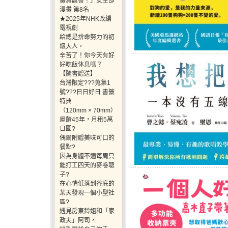
畫真厲害！」女生部
漫畫 第8名
★2025年NHK改編
電視劇
給總是拚命努力的初
級大人，
辛苦了！你今天有好
好吃飯休息嗎？
【隨書贈送】
台灣限定???蒐集1
號???日日好日 書籤
特典
（120mm × 70mm）
屋齡45年，月租5萬
日圓?
偶爾附贈美味可口的
餐點?
因為身體不適每周只
能打工四天的麥卷聰
子?
在心情低落到谷底的
某天發現一個小型社
區?
遇見房東鈴姐和「家
政夫」阿司，