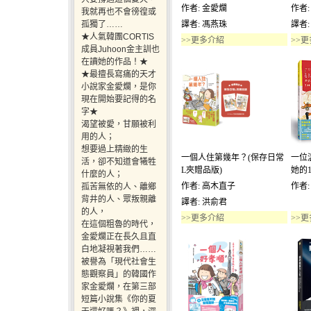
作者: 金愛爛
作者: 
我就再也不會徬徨或
孤獨了……
譯者: 馮燕珠
譯者:
★人氣韓團CORTIS
>>更多介紹
>>
成員Juhoon金主訓也
在讀她的作品！★
★最擅長寫痛的天才
小說家金愛爛，是你
現在開始要記得的名
字★
渴望被愛，甘願被利
用的人；
想要過上精緻的生
一個人住第幾年？(保存日常
一位
活，卻不知道會犧牲
L夾贈品版)
她的1
什麼的人；
作者: 高木直子
作者:
孤苦無依的人、離鄉
背井的人、眾叛親離
譯者: 洪俞君
的人，
>>更多介紹
>>
在這個粗魯的時代，
金愛爛正在長久且直
白地凝視著我們……
被譽為「現代社會生
態觀察員」的韓國作
家金愛爛，在第三部
短篇小說集《你的夏