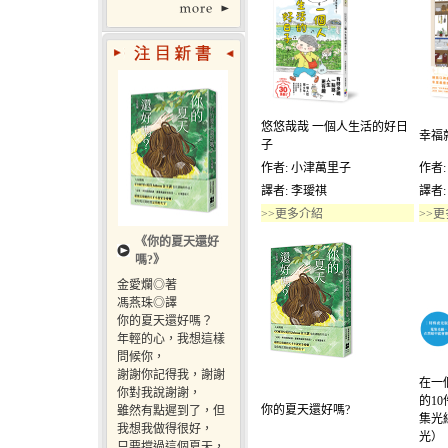
悠悠哉哉 一個人生活的好日
幸福
子
作者: 小津萬里子
作者
譯者: 李璦祺
譯者:
>>更多介紹
>>
《你的夏天還好
嗎?》
金愛爛◎著
馮燕珠◎譯
你的夏天還好嗎？
年輕的心，我想這樣
問候你，
謝謝你記得我，謝謝
在一
你對我說謝謝，
的1
你的夏天還好嗎?
雖然有點遲到了，但
集光
我想我做得很好，
光）
只要撐過這個夏天，