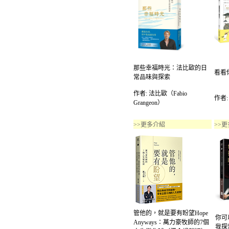
那些幸福時光：法比歐的日
看看
常品味與探索
作者: 法比歐（Fabio
作者:
Grangeon）
>>更多介紹
>>
管他的，就是要有盼望Hope
你可
Anyways：萬力豪牧師的7個
我探