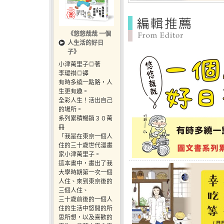
《悠悠哉哉 一個
人生活的好日
子》
小津萬里子◎著
李璦祺◎譯
有時多繞一點路，人
生更有趣。
全彩人生！活出自己
的場所。
系列累積暢銷３０萬
冊
「我是在東京一個人
住的三十歲世代漫畫
家小津萬里子。
這本書中，畫出了我
大學時期第一次一個
人住、來到東京後的
三個人住、
三十歲前後的一個人
住的生活中悠閒的所
思所想，以及喜歡的