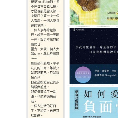
視或YouTube時，忍
不住自言自語吐槽，
才發現那是當天第一
次開口？第一次一個
人看房、一個人吃拉
麵的快樂、
一個人京都背包旅
行，設定一周一天喝
一杯，設定不出門的
繭居日，
壓力一大就一個人大
唱KTV，身心舒暢啊
～～
這些毫不起眼、平平
凡凡的日常，雖然只
是走路而已，只是發
呆而已，
但都是按照自己的步
調緩步前進，
即使偶爾繞了一點
路，也能夠悠悠哉
哉，
一個人生活的好日
子，不誇張，自己可
以創造。