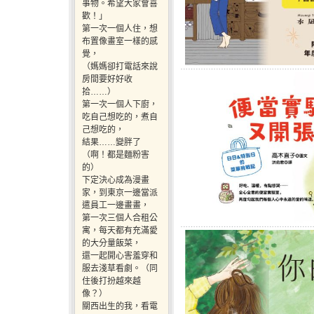
事物。希望大家會喜
歡！」
第一次一個人住，想
布置像畫室一樣的感
覺，
（媽媽卻打電話來說
房間要好好收
拾……）
第一次一個人下廚，
吃自己想吃的，煮自
己想吃的，
結果……變胖了
（啊！都是麵粉害
的）
下定決心成為漫畫
家，到東京一邊當派
遣員工一邊畫畫，
第一次三個人合租公
寓，每天都有充滿愛
的大分量飯菜，
還一起開心害羞穿和
服去淺草看劇。（同
住後打扮越來越
像？）
關西出生的我，看電