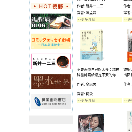
作者: 新井一二三
作者:
譯者: 陳孟姝
譯者:
>>更多介紹
>>
不要再怪自己想太多：精神
炸蝦
科醫師寫給總是不安的你
出國
作者: 金惠男
作者:
譯者: 何汲
>>更多介紹
>>