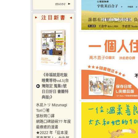
《幸福就是吃飯
睡覺等待vol.1(台
灣限定 蒐集1號
日日好日 書籤特
典版)》
水凪トリ Mizunagi
Tori◎著
張秋明◎譯
網路口碑敲碗?? 年度
最療癒的漫畫
★2022 年「這本漫