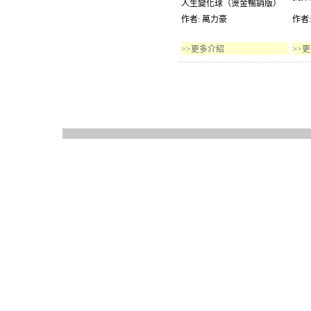
人生變化球（燙金暢銷版）
作者: 萬力豪
作者
>>更多介紹
>>